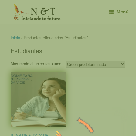
Saltar
al
Menú
contenido
Inicio
/ Productos etiquetados “Estudiantes”
Estudiantes
Mostrando el único resultado
PLAN DE VIDA Y DE