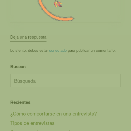
c
i
ó
n
Deja una respuesta
d
e
Lo siento, debes estar
conectado
para publicar un comentario.
l
E
Buscar:
v
Buscar:
e
n
t
Recientes
o
¿Cómo comportarse en una entrevista?
Tipos de entrevistas