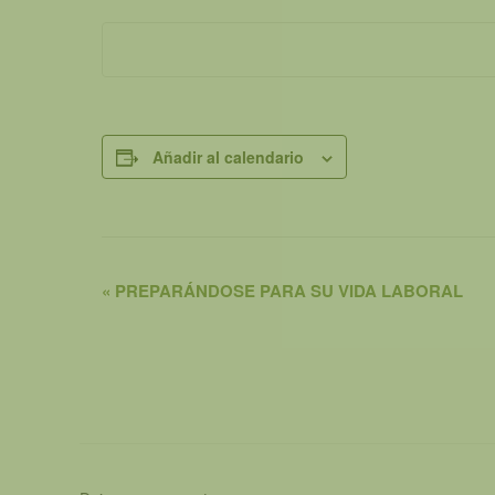
Añadir al calendario
«
PREPARÁNDOSE PARA SU VIDA LABORAL
N
a
v
e
g
a